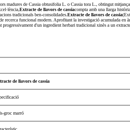
avors madures de Cassia obtusifolia L. o Cassia tora L., obtingut mitjanç
cel·lència,
Extracte de llavors de cassia
compta amb una llarga història 
acions tradicionals ben-consolidades.
Extracte de llavors de cassia
(Ext
 recerca funcional modern. Aprofitant la investigació acumulada en àree
t progressivament d'un ingredient herbari tradicional xinès a un extracte
tracte de llavors de cassia
pecificació
ls-groc marró
acterístic