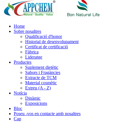
Home
Sobre nosaltres
Qualificació d'honor
Historial de desenvolupament
Certificat de certificació
Fàbrica
Lideratge
Productes
Suplement dietètic
Sabors i Fragàncies
Extracte de TCM
Material cosmètic
Extreu (A - Z)
Notícia
Dinàmic
Exposicions
Bloc
Poseu -vos en contacte amb nosaltres
Cap