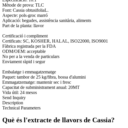
Mètode de prova: TLC
Font: Cassia obtusifoliaL.
Aspecte: pols-groc marró
Aplicació: begudes, assistència sanitària, aliments
Part de la planta: llavor
Certificació i compliment
Certificats: SC, KOSHER, HALAL, ISO22000, ISO9001
Fàbrica registrada per la FDA
ODM/OEM: acceptable
No per a la venda de particulars
Enviament ràpid i segur
Embalatge i emmagatzematge
Paquet: tambor de 25 kg/fibra, bossa d'alumini
Emmagatzematge: mantenir sec i fresc
Capacitat de subministrament anual: 20MT
Vida útil: 24 mesos
Send Inquiry
Description
Technical Parameters
Què és l'extracte de llavors de Cassia?