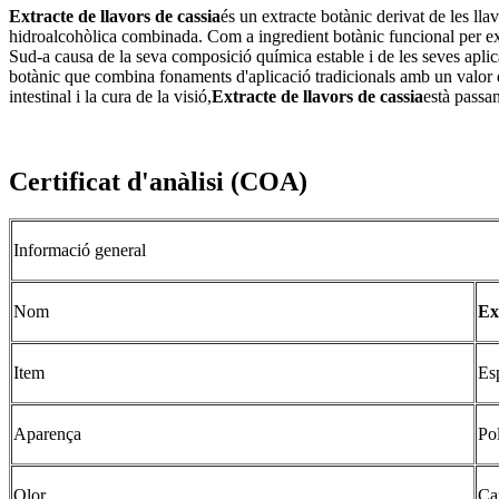
Extracte de llavors de cassia
és un extracte botànic derivat de les ll
hidroalcohòlica combinada. Com a ingredient botànic funcional per ex
Sud-a causa de la seva composició química estable i de les seves aplic
botànic que combina fonaments d'aplicació tradicionals amb un valor de
intestinal i la cura de la visió,
Extracte de llavors de cassia
està passan
Certificat d'anàlisi (COA)
Informació general
Nom
Ex
Item
Es
Aparença
Po
Olor
Car