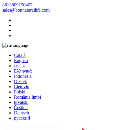
8613809190407
sales@bonnaturallife.com
Language
Català
English
עברית
Ελληνικά
Indonesia
O'zbek
Lietuvių
Polski
România limbi
hrvatski
Čeština
Deutsch
русский